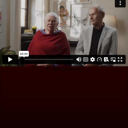
(Psychotherapie, Supervision, Gesprächsführung) verpflichtet.
Was für eine schöne Aufgabe, den Jubiläumsfilm zum 50.
Vereinsgeburtstag gestalten zu dürfen! So eine bunte Fülle an
Menschlichkeit, Redekunst, Lebensweisheit, Nächstenliebe,
Wortgewandtheit und Sprachwitz bekommt man wirklich selten vor
die Kamera. Muss wohl am Beruf liegen…