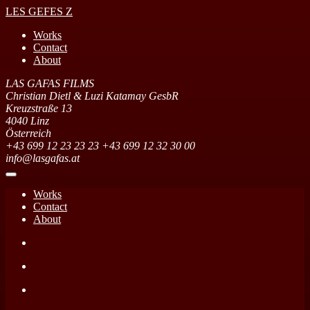
L
E
S G
E
F
E
S Z
Works
Contact
About
LAS GAFAS FILMS
Christian Dietl & Luzi Katamay GesbR
Kreuzstraße 13
4040
Linz
Österreich
+43 699 12 23 23 23
+43 699 12 32 30 00
info@lasgafas.at
Works
Contact
About